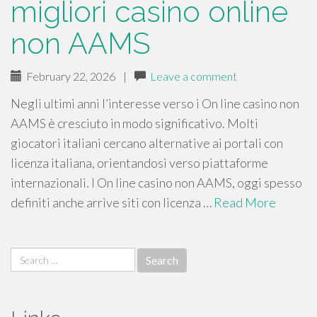
migliori casino online
non AAMS
February 22, 2026
|
Leave a comment
Negli ultimi anni l’interesse verso i On line casino non
AAMS è cresciuto in modo significativo. Molti
giocatori italiani cercano alternative ai portali con
licenza italiana, orientandosi verso piattaforme
internazionali. I On line casino non AAMS, oggi spesso
definiti anche arrive siti con licenza …
Read More
Search
for: