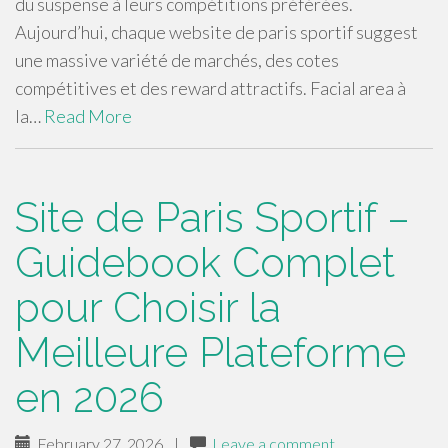
du suspense à leurs compétitions préférées.
Aujourd’hui, chaque website de paris sportif suggest
une massive variété de marchés, des cotes
compétitives et des reward attractifs. Facial area à
la…
Read More
Site de Paris Sportif –
Guidebook Complet
pour Choisir la
Meilleure Plateforme
en 2026
February 27, 2026
|
Leave a comment