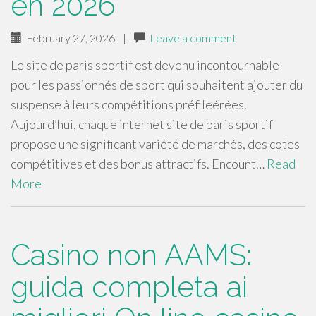
en 2026
February 27, 2026
|
Leave a comment
Le site de paris sportif est devenu incontournable
pour les passionnés de sport qui souhaitent ajouter du
suspense à leurs compétitions préfileérées.
Aujourd’hui, chaque internet site de paris sportif
propose une significant variété de marchés, des cotes
compétitives et des bonus attractifs. Encount…
Read
More
Casino non AAMS:
guida completa ai